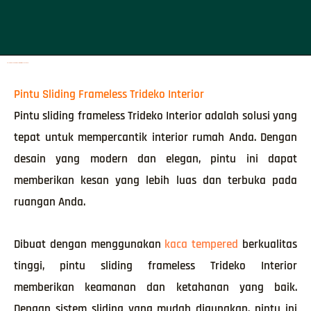
Kelebihan jenis pintu sliding frameless kaca
Pintu Sliding Frameless Trideko Interior
Pintu sliding frameless Trideko Interior adalah solusi yang
tepat untuk mempercantik interior rumah Anda. Dengan
desain yang modern dan elegan, pintu ini dapat
memberikan kesan yang lebih luas dan terbuka pada
ruangan Anda.
Dibuat dengan menggunakan
kaca tempered
berkualitas
tinggi, pintu sliding frameless Trideko Interior
memberikan keamanan dan ketahanan yang baik.
Dengan sistem sliding yang mudah digunakan, pintu ini