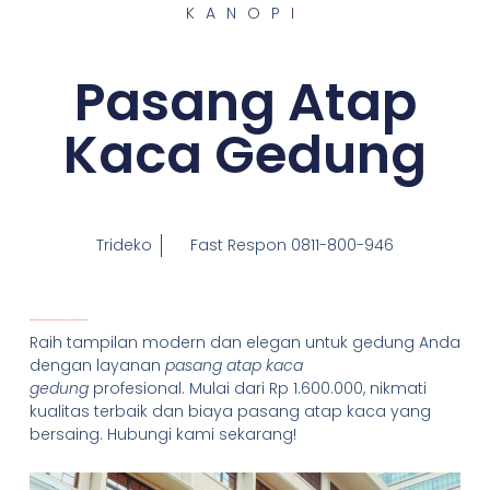
KANOPI
Pasang Atap
Kaca Gedung
Trideko
Fast Respon 0811-800-946
Transformasi Gedung Anda dengan Keunggulan
Pasang Atap Kaca Gedung
Raih tampilan modern dan elegan untuk gedung Anda
dengan layanan
pasang atap kaca
gedung
profesional. Mulai dari Rp 1.600.000, nikmati
kualitas terbaik dan biaya pasang atap kaca yang
bersaing. Hubungi kami sekarang!