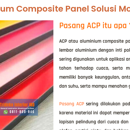
um Composite Panel Solusi Mo
Pasang ACP itu apa 
ACP atau aluminium composite pa
lembar aluminium dengan inti pol
sering digunakan untuk aplikasi ar
tahan terhadap cuaca, serta 
memiliki banyak keunggulan, anta
dan suhu, serta mampu menahan 
Pasang ACP
sering dilakukan pad
karena material ini dapat mempe
lapisan pelindung dari cuaca dan