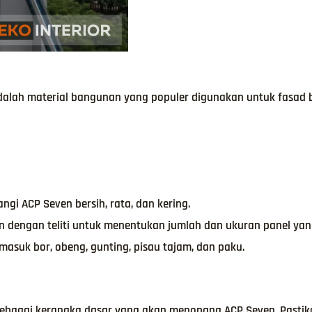
dalah material bangunan yang populer digunakan untuk fasad 
gi ACP Seven bersih, rata, dan kering.
dengan teliti untuk menentukan jumlah dan ukuran panel yang
rmasuk bor, obeng, gunting, pisau tajam, dan paku.
sebagai kerangka dasar yang akan menopang ACP Seven. Pastik