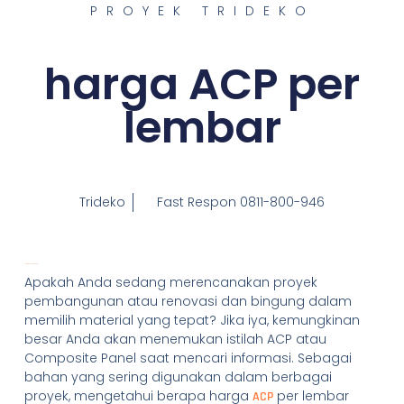
PROYEK TRIDEKO
harga ACP per
lembar
Trideko
Fast Respon 0811-800-946
Harga ACP per lembar
Apakah Anda sedang merencanakan proyek
pembangunan atau renovasi dan bingung dalam
memilih material yang tepat? Jika iya, kemungkinan
besar Anda akan menemukan istilah ACP atau
Composite Panel saat mencari informasi. Sebagai
bahan yang sering digunakan dalam berbagai
proyek, mengetahui berapa harga
per lembar
ACP