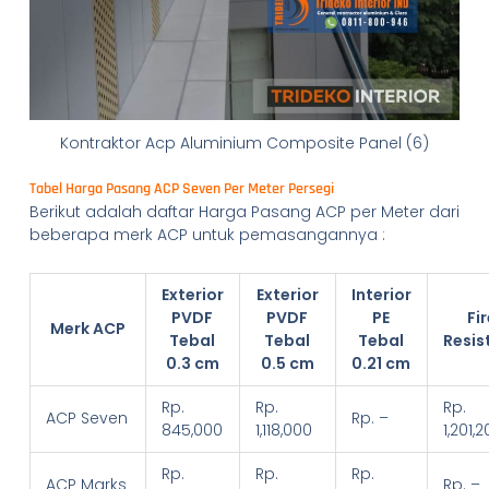
Kontraktor Acp Aluminium Composite Panel (6)
Tabel Harga Pasang ACP Seven Per Meter Persegi
Berikut adalah daftar Harga Pasang ACP per Meter dari
beberapa merk ACP untuk pemasangannya :
Exterior
Exterior
Interior
PVDF
PVDF
PE
Fi
Merk ACP
Tebal
Tebal
Tebal
Resis
0.3 cm
0.5 cm
0.21 cm
Rp.
Rp.
Rp.
ACP Seven
Rp. –
845,000
1,118,000
1,201,
Rp.
Rp.
Rp.
ACP Marks
Rp. –