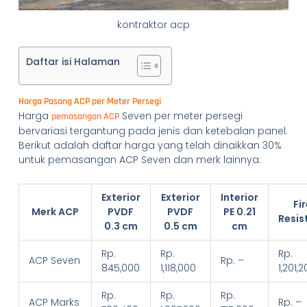
kontraktor acp
Daftar isi Halaman
Harga Pasang ACP per Meter Persegi
Harga
Seven per meter persegi
pemasangan ACP
bervariasi tergantung pada jenis dan ketebalan panel.
Berikut adalah daftar harga yang telah dinaikkan 30%
untuk pemasangan ACP Seven dan merk lainnya:
Exterior
Exterior
Interior
Fi
Merk ACP
PVDF
PVDF
PE 0.21
Resis
0.3 cm
0.5 cm
cm
Rp.
Rp.
Rp.
ACP Seven
Rp. –
845,000
1,118,000
1,201,
Rp.
Rp.
Rp.
ACP Marks
Rp. –