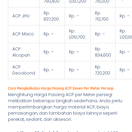
790,400
1,097,200
715,000
Rp.
Rp.
ACP JIYU
Rp. –
Rp. –
837,200
713,700
Rp.
Rp.
ACP Maco
Rp. –
Rp. –
1,051,700
1,120,
ACP
Rp.
Rp. –
Rp. –
Rp. –
Alcopan
834,600
ACP
Rp.
Rp. –
Rp. –
Rp. –
Decobond
720,200
Cara Mengkalkulasi Harga Pasang ACP Seven Per Meter Persegi
Menghitung Harga Pasang ACP per Meter persegi
melibatkan beberapa langkah sederhana. Anda perlu
mempertimbangkan harga material ACP, biaya
pemasangan, dan tambahan biaya lainnya seperti
perekat, sealant, dan aksesori.