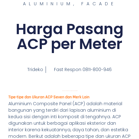
ALUMINIUM
,
FACADE
Harga Pasang
ACP per Meter
Trideko
Fast Respon 0811-800-946
Harga Pasang ACP per Meter: Panduan Lengkap dan Tips Memilih Kontraktor
Tipe-tipe dan Ukuran ACP Seven dan Merk Lain
Aluminium Composite Panel (ACP) adalah material
bangunan yang terdiri dari lapisan aluminium di
kedua sisi dengan inti komposit di tengahnya. ACP
digunakan untuk berbagai aplikasi eksterior dan
interior karena kekuatannya, daya tahan, dan estetika
modern. Berikut adalah beberapa tipe dan ukuran ACP