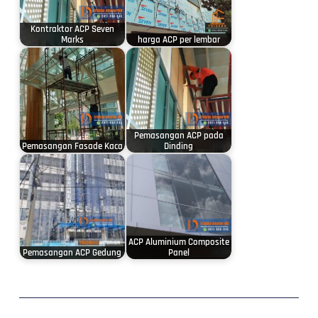
Kontraktor ACP Seven
Marks
harga ACP per lembar
Pemasangan ACP pada
Pemasangan Fasade Kaca
Dinding
ACP Aluminium Composite
Pemasangan ACP Gedung
Panel
Prev
Next