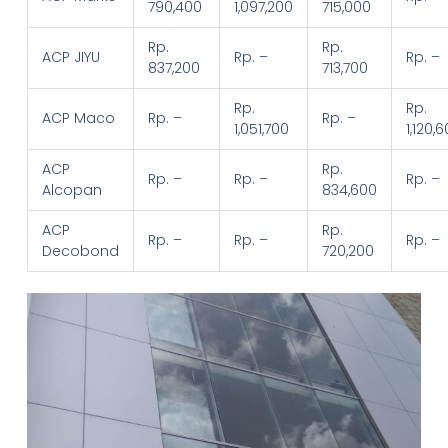
790,400
1,097,200
715,000
Rp.
Rp.
ACP JIYU
Rp. –
Rp. –
837,200
713,700
Rp.
Rp.
ACP Maco
Rp. –
Rp. –
1,051,700
1,120,
ACP
Rp.
Rp. –
Rp. –
Rp. –
Alcopan
834,600
ACP
Rp.
Rp. –
Rp. –
Rp. –
Decobond
720,200