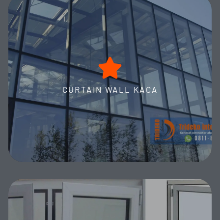
curtain wall kaca
Curtain Wall Kaca Trideko Interior: Fasad Ikonik Mewah.
Solusi Visual Superior untuk Hotel, Gedung, dan Pusat
Perbelanjaan. Elevasi Arsitektur Maksimal dengan Desain
CURTAIN WALL KACA
Memukau!
MORE DETAILS
Aneka kusen & pintu aluminium kaca