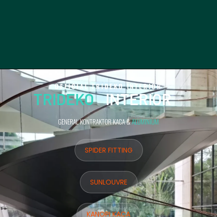
- OFFICIAL TRIDEKO INTERIOR -
TRIDEKO
INTERIOR
GENERAL KONTRAKTOR KACA &
ALUMINIUM
SPIDER FITTING
SUNLOUVRE
KANOPI KACA