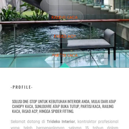
RAILING KACA
FASAD ACP
PARTISI KACA
-PROFILE-
SOLUSI ONE-STOP UNTUK KEBUTUHAN INTERIOR ANDA, MULAI DARI ATAP
CANOPY KACA, SUNLOUVRE ATAP BUKA TUTUP, PARTISI KACA, RAILING
KACA, FASAD ACP, HINGGA SPIDER FITTING.
Selamat datang di
Trideko Interior
, kontraktor profesional
yang telah berpengalaman selama 15 tahun dalam