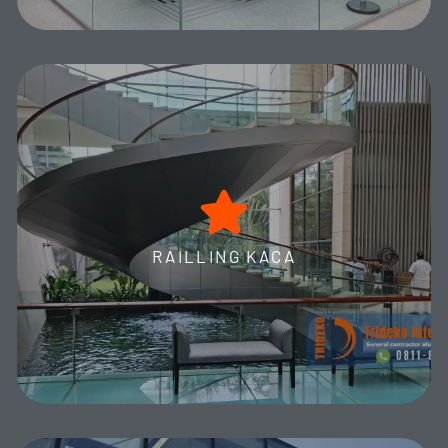
Aneka railling kaca
Railing Kaca Trideko Interior: Solusi Elegan Premium untuk
Balkon dan Kolam Renang. Spesialis Spigot Kaca dan
Aksesori Fungsional Lengkap. Ciptakan Tampilan Mewah dan
RAILLING KACA
Estetis Sempurna!
MORE DETAILS