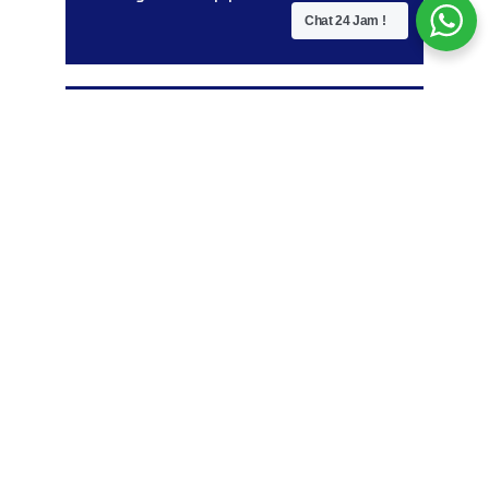
Chat 24 Jam !
24x7 Support
Tim yang siap melayani anda 24 jam
untuk konsultasi
Low Cost
Harga Kami paling Kompetitif dengan
pelayanan terbaik se Indonesia