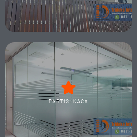
MORE DETAILS
Aneka Partisi Kaca Frameless
Partisi Kaca Frameless Trideko Interior: Solusi Modern
Eksklusif Desain Ruangan Anda. Spesialisasi Kaca 12mm,
Kaca Lengkung, Shower Screen, dan Kubikel Toilet Kaca. Raih
PARTISI KACA
Estetika Minimalis dan Fungsionalitas Maksimal Terbaik!
MORE DETAILS