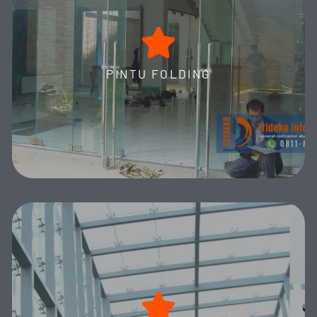
Trideko Interior menyajikan Partisi Pintu Lipat Kaca
Frameless Premium menggunakan kaca 12 mm terkuat.
Dapatkan solusi ruang elegan dan fungsional terbaik
PINTU FOLDING
sekarang!
MORE DETAILS
Spider Fittings
Spider Fittings Kaca Premium menawarkan Solusi Estetis
dan Fungsional Unggul. Dapatkan Pemasangan Profesional