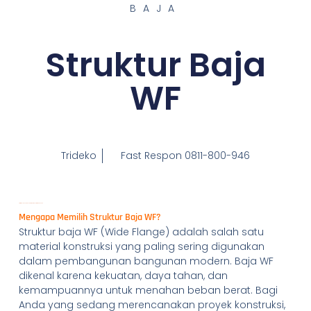
BAJA
Struktur Baja
WF
Trideko
Fast Respon 0811-800-946
Struktur Baja WF: Pilihan Terbaik untuk Konstruksi Bangunan
Mengapa Memilih Struktur Baja WF?
Struktur baja WF (Wide Flange) adalah salah satu
material konstruksi yang paling sering digunakan
dalam pembangunan bangunan modern. Baja WF
dikenal karena kekuatan, daya tahan, dan
kemampuannya untuk menahan beban berat. Bagi
Anda yang sedang merencanakan proyek konstruksi,