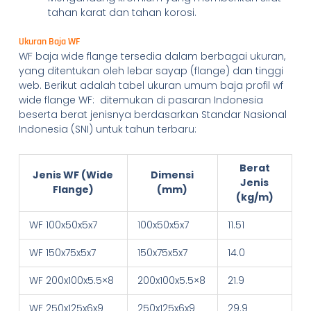
tahan karat dan tahan korosi.
Ukuran Baja WF
WF baja wide flange tersedia dalam berbagai ukuran,
yang ditentukan oleh lebar sayap (flange) dan tinggi
web. Berikut adalah tabel ukuran umum baja profil wf
wide flange WF: ditemukan di pasaran Indonesia
beserta berat jenisnya berdasarkan Standar Nasional
Indonesia (SNI) untuk tahun terbaru:
Berat
Jenis WF (Wide
Dimensi
Jenis
Flange)
(mm)
(kg/m)
WF 100x50x5x7
100x50x5x7
11.51
WF 150x75x5x7
150x75x5x7
14.0
WF 200x100x5.5×8
200x100x5.5×8
21.9
WF 250x125x6x9
250x125x6x9
29.9