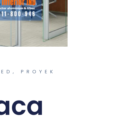
RED
,
PROYEK
kaca