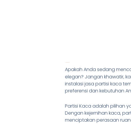
Jasa partisi kaca tempered
Apakah Anda sedang mencari
elegan? Jangan khawatir, ka
instalasi jasa partisi kaca 
preferensi dan kebutuhan A
Partisi Kaca adalah pilihan
Dengan kejernihan kaca, pa
menciptakan perasaan ruang