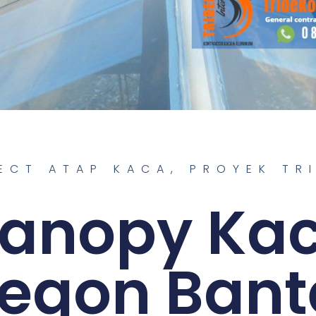
ECT ATAP KACA
,
PROYEK TR
anopy Ka
legon Bant