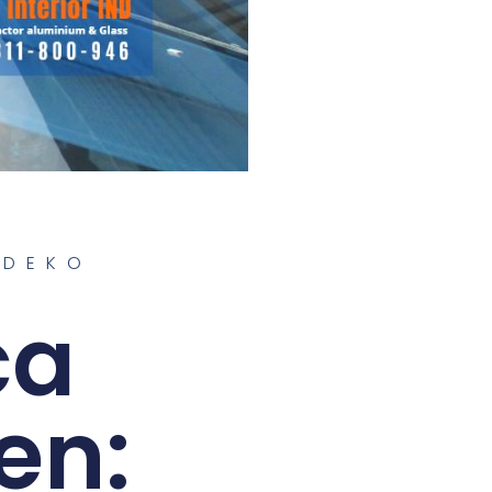
IDEKO
ca
en: