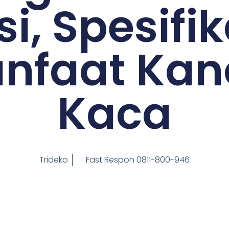
i, Spesifik
nfaat Kan
Kaca
Trideko
Fast Respon 0811-800-946