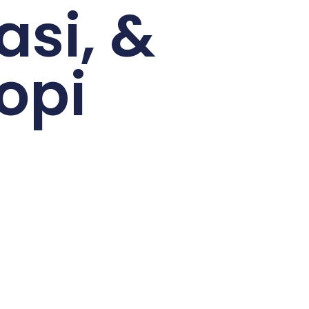
asi, &
opi