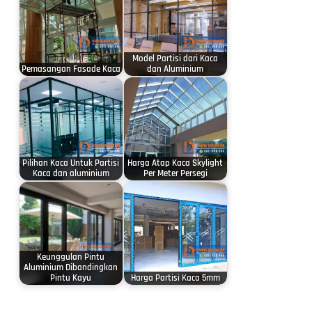
Model Partisi dari Kaca
Pemasangan Fasade Kaca
dan Aluminium
Pilihan Kaca Untuk Partisi
Harga Atap Kaca Skylight
Kaca dan aluminium
Per Meter Persegi
Keunggulan Pintu
Aluminium Dibandingkan
Pintu Kayu
Harga Partisi Kaca 5mm