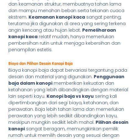
dan keamanan struktur, membuatnya tahan lama
dan mampu menahan beban serta tekanan cuaca
ekstrem.
Keamanan kanopi kaca
sangat penting,
terutama jika digunakan di area yang sering terkena
angin kencang atau hujan lebat.
Pemeliharaan
kanopi kaca
relatif mudah, hanya memerlukan
pembersihan rutin untuk menjaga kebersihan dan
penampilan estetis.
Biaya dan Pilihan Desain Kanopi Baja
Biaya kanopi baja dapat bervariasi tergantung pada
desain dan material yang digunakan.
Penggunaan
baja dalam kanopi
memberikan kekuatan dan
ketahanan yang lebih dibandingkan dengan material
lain seperti kayu.
Kanopi baja vs kayu
sering kali
dipertimbangkan dari segi biaya, ketahanan, dan
perawatan. Baja lebih tahan lama dan memerlukan
perawatan yang lebih sedikit dibandingkan kayu,
meskipun mungkin sedikit lebih mahal.
Pilihan desain
kanopi
sangat beragam, memungkinkan pemilik
rumah untuk memilih desain yang sesuai dengan