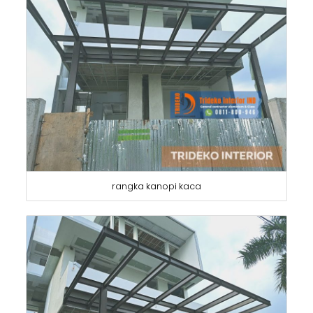
rangka kanopi kaca