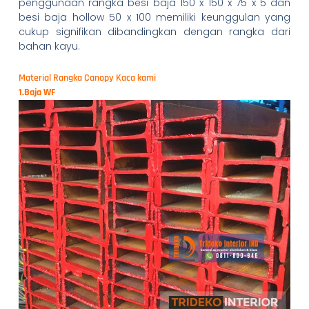
penggunaan rangka besi baja 150 x 150 x 75 x 5 dan
besi baja hollow 50 x 100 memiliki keunggulan yang
cukup signifikan dibandingkan dengan rangka dari
bahan kayu.
Material Rangka Canopy Kaca kami
1.Baja WF