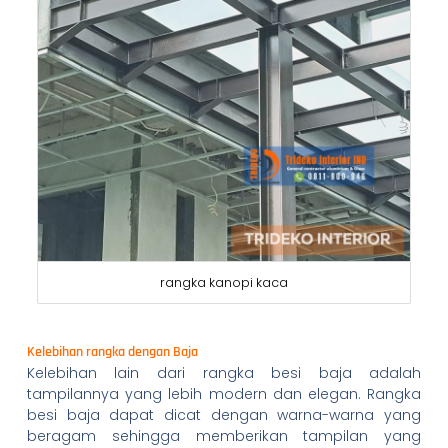
rangka kanopi kaca
Kelebihan rangka dengan Baja
Kelebihan lain dari rangka besi baja adalah
tampilannya yang lebih modern dan elegan. Rangka
besi baja dapat dicat dengan warna-warna yang
beragam sehingga memberikan tampilan yang