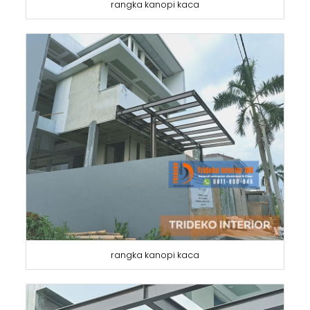
rangka kanopi kaca
rangka kanopi kaca