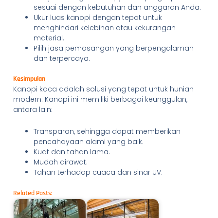
sesuai dengan kebutuhan dan anggaran Anda.
Ukur luas kanopi dengan tepat untuk
menghindari kelebihan atau kekurangan
material.
Pilih jasa pemasangan yang berpengalaman
dan terpercaya.
Kesimpulan
Kanopi kaca adalah solusi yang tepat untuk hunian
modern. Kanopi ini memiliki berbagai keunggulan,
antara lain:
Transparan, sehingga dapat memberikan
pencahayaan alami yang baik.
Kuat dan tahan lama.
Mudah dirawat.
Tahan terhadap cuaca dan sinar UV.
Related Posts: