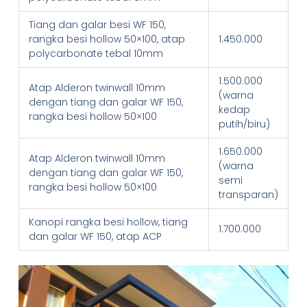
Tiang dan galar besi WF 150,
rangka besi hollow 50×100, atap
1.450.000
polycarbonate tebal 10mm
1.500.000
Atap Alderon twinwall 10mm
(warna
dengan tiang dan galar WF 150,
kedap
rangka besi hollow 50×100
putih/biru)
1.650.000
Atap Alderon twinwall 10mm
(warna
dengan tiang dan galar WF 150,
semi
rangka besi hollow 50×100
transparan)
Kanopi rangka besi hollow, tiang
1.700.000
dan galar WF 150, atap ACP