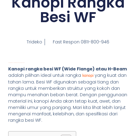
Kanopi Rangka
Besi WF
Trideko
Fast Respon 0811-800-946
Kanopi Rangka Besi WF/H-Beam: Kekuatan dan Keindahan untuk Atap Kanopi Anda
Kanopi rangka besi WF (Wide Flange) atau H-Beam
adalah pilihan ideal untuk rangka
yang kuat dan
kanopi
tahan lama. Besi WF digunakan sebagai tiang dan
rangka untuk memberikan struktur yang kokoh dan
mampu menahan beban berat. Dengan penggunaan
material ini, kanopi Anda akan tetap kuat, awet, dan
memiliki umur yang panjang. Mari kita lihat lebih lanjut
mengenai manfaat, kelebihan, dan spesifikasi dari
rangka besi WF.