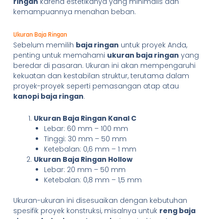
ringan
karena estetikanya yang minimalis dan
kemampuannya menahan beban.
Ukuran Baja Ringan
Sebelum memilih
baja ringan
untuk proyek Anda,
penting untuk memahami
ukuran baja ringan
yang
beredar di pasaran. Ukuran ini akan mempengaruhi
kekuatan dan kestabilan struktur, terutama dalam
proyek-proyek seperti pemasangan atap atau
kanopi baja ringan
.
Ukuran Baja Ringan Kanal C
Lebar: 60 mm – 100 mm
Tinggi: 30 mm – 50 mm
Ketebalan: 0,6 mm – 1 mm
Ukuran Baja Ringan Hollow
Lebar: 20 mm – 50 mm
Ketebalan: 0,8 mm – 1,5 mm
Ukuran-ukuran ini disesuaikan dengan kebutuhan
spesifik proyek konstruksi, misalnya untuk
reng baja