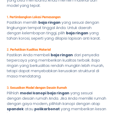
yang bisa membantu Anda memilih material dan
model yang tepat:
1.
Pertimbangkan Lokasi Pemasangan
Pastikan memilih
baja ringan
yang sesuai dengan
lingkungan tempat tinggal Anda. Untuk daerah
dengan kelembapan tinggi, pilih
baja ringan
yang
tahan korosi, seperti yang dilapisi lapisan anti karat.
2.
Perhatikan Kualitas Material
Pastikan Anda membeli
baja ringan
dari penyedia
terpercaya yang memberikan kualitas terbaik. Baja
ringan yang berkualitas rendah mungkin lebih murah,
tetapi dapat menyebabkan kerusakan struktural di
masa mendatang.
3.
Sesuaikan Model dengan Desain Rumah
Pilihlah
model kanopi baja ringan
yang sesuai
dengan desain rumah Anda. Jika Anda memiliki rumah
dengan gaya modern, pilihlah kanopi dengan atap
spandek
atau
polikarbonat
yang memberikan kesan