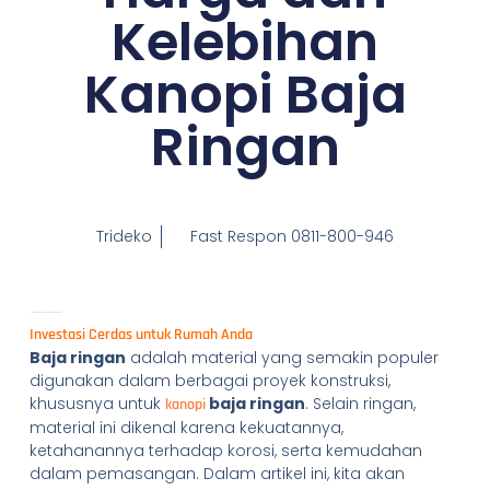
Kelebihan
Kanopi Baja
Ringan
Trideko
Fast Respon 0811-800-946
Harga dan Kelebihan Kanopi Baja Ringan
Investasi Cerdas untuk Rumah Anda
Baja ringan
adalah material yang semakin populer
digunakan dalam berbagai proyek konstruksi,
khususnya untuk
baja ringan
. Selain ringan,
kanopi
material ini dikenal karena kekuatannya,
ketahanannya terhadap korosi, serta kemudahan
dalam pemasangan. Dalam artikel ini, kita akan