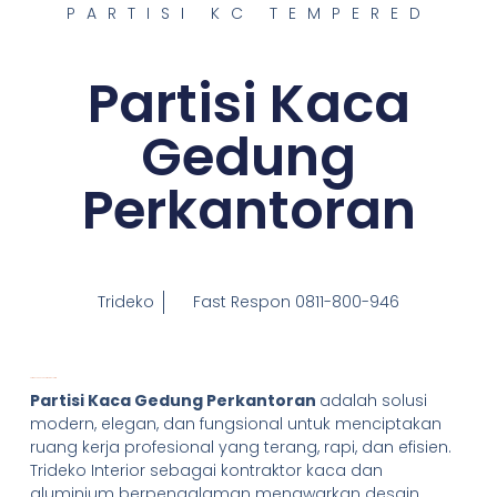
PARTISI KC TEMPERED
Partisi Kaca
Gedung
Perkantoran
Trideko
Fast Respon 0811-800-946
Partisi Kaca Gedung Perkantoran Jakarta
Partisi Kaca Gedung Perkantoran
adalah solusi
modern, elegan, dan fungsional untuk menciptakan
ruang kerja profesional yang terang, rapi, dan efisien.
Trideko Interior sebagai kontraktor kaca dan
aluminium berpengalaman menawarkan desain