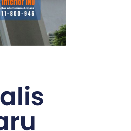
alis
aru