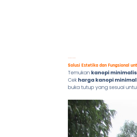
Kanopi Minimalis Modern Terbaru
Solusi Estetika dan Fungsional un
Temukan
kanopi minimalis
Cek
harga kanopi minimal
buka tutup yang sesuai untu