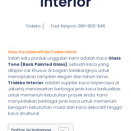
Interior
Trideko
Fast Respon 0811-800-946
Jual Glass Tone (Back Painted Glass):
Solusi Kaca Dekoratif dari Trideko Interior
Salah satu produk unggulan kami adalah Kaca
Glass
Tone (Back Painted Glass)
, sebuah kaca yang
dilapisi cat khusus di bagian belakangnya untuk
menciptakan tampilan elegan dan tahan lama.
Trideko Interior
adalah supplier kaca terpercaya di
Jakarta, menawarkan berbagai jenis kaca berkualitas
untuk memenuhi kebutuhan proyek Anda. Kami
menyediakan berbagai jenis kaca untuk memenuhi
beragam kebutuhan, mulai dari kaca dekoratif hingga
kaca struktural.
Daftar isi Halaman