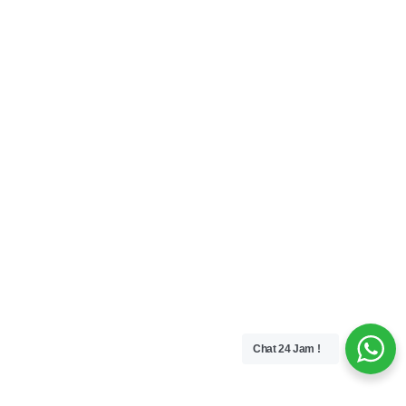
Chat 24 Jam !