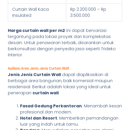
Curtain Wall Kaca
Rp 2.200.000 – Rp
Insulated
3.500.000
Harga curtain wall per m2
ini dapat bervariasi
tergantung pada lokasi proyek dan kompleksitas
desain. Untuk penawaran terbaik, disarankan untuk
berkonsultasi dengan penyedia jasa seperti Trideko
Interior.
Aplikasi Area Jenis Jenis Curtain Wall
Jenis Jenis Curtain Wall
dapat diaplikasikan di
berbagai area bangunan, baik komersial maupun
residensial. Berikut adalah lokasi yang ideal untuk
penerapan
curtain wall
:
Fasad Gedung Perkantoran
: Menambah kesan
profesional dan modern.
Hotel dan Resort
: Memberikan pemandangan
luar yang indah untuk tamu.