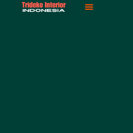
Lewati
ke
konten