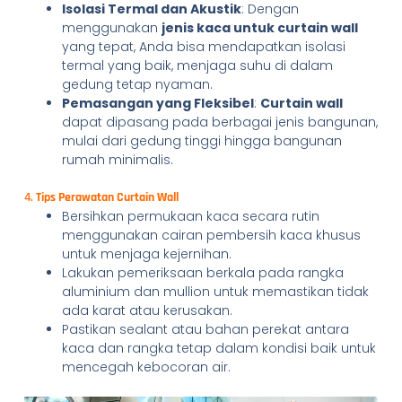
Isolasi Termal dan Akustik
: Dengan
menggunakan
jenis kaca untuk curtain wall
yang tepat, Anda bisa mendapatkan isolasi
termal yang baik, menjaga suhu di dalam
gedung tetap nyaman.
Pemasangan yang Fleksibel
:
Curtain wall
dapat dipasang pada berbagai jenis bangunan,
mulai dari gedung tinggi hingga bangunan
rumah minimalis.
4.
Tips Perawatan Curtain Wall
Bersihkan permukaan kaca secara rutin
menggunakan cairan pembersih kaca khusus
untuk menjaga kejernihan.
Lakukan pemeriksaan berkala pada rangka
aluminium dan mullion untuk memastikan tidak
ada karat atau kerusakan.
Pastikan sealant atau bahan perekat antara
kaca dan rangka tetap dalam kondisi baik untuk
mencegah kebocoran air.