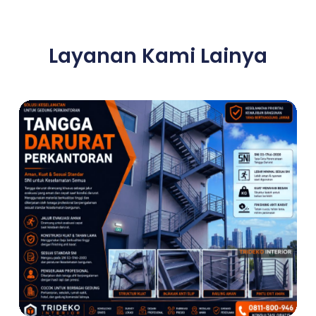
Layanan Kami Lainya