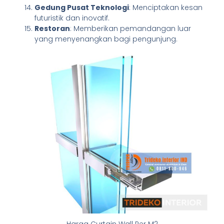
Gedung Pusat Teknologi
: Menciptakan kesan
futuristik dan inovatif.
Restoran
: Memberikan pemandangan luar
yang menyenangkan bagi pengunjung.
Harga Curtain Wall Per M2