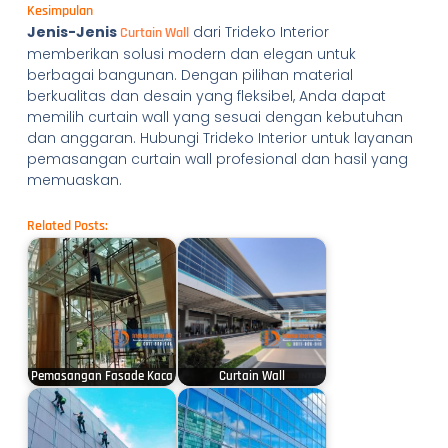
Kesimpulan
Jenis-Jenis
dari Trideko Interior
Curtain Wall
memberikan solusi modern dan elegan untuk
berbagai bangunan. Dengan pilihan material
berkualitas dan desain yang fleksibel, Anda dapat
memilih curtain wall yang sesuai dengan kebutuhan
dan anggaran. Hubungi Trideko Interior untuk layanan
pemasangan curtain wall profesional dan hasil yang
memuaskan.
Related Posts:
Pemasangan Fasade Kaca
Curtain Wall