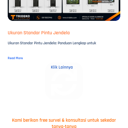
Ukuran Standar Pintu Jendela
Ukuran Standar Pintu Jendela: Panduan Lengkap untuk
Read More
Klik Lainnya
Kami berikan free survei & konsultasi untuk sekedar
tanya-tanya