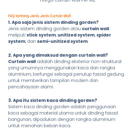
FAQ tentang Jenis Jenis Curtain Wall
1. Apa saja jenis sistem dinding gorden?
Jenis sistem dinding gorden atau
curtain wall
meliputi
stick system
,
unitized system
,
spider
system
, dan
semi-unitized system
.
2. Apa yang dimaksud dengan curtain wall?
Curtain wall
adalah dinding eksterior non-struktural
yang umumnya menggunakan kaca dan rangka
aluminium, berfungsi sebagai penutup fasad gedung
untuk memberikan tampilan modern dan
pencahayaan alami.
3. Apa itu sistem kaca dinding gorden?
Sistem kaca dinding gorden adalah penggunaan
kaca sebagai material utama untuk dinding fasad
bangunan, dipadukan dengan rangka aluminium
untuk menahan beban kaca.