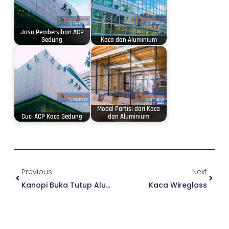
Jasa Pembersihan ACP
Gedung
Kaca dan Aluminium
Model Partisi dari Kaca
Cuci ACP Kaca Gedung
dan Aluminium
Prev
Next
Previous
Next
Kanopi Buka Tutup Aluminium
Kaca Wireglass