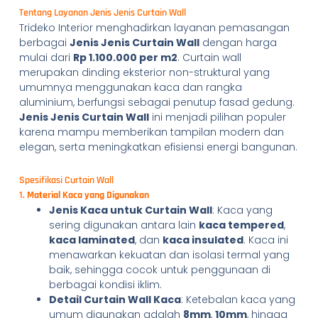
Tentang Layanan Jenis Jenis Curtain Wall
Trideko Interior menghadirkan layanan pemasangan
berbagai
Jenis Jenis Curtain Wall
dengan harga
mulai dari
Rp 1.100.000 per m2
. Curtain wall
merupakan dinding eksterior non-struktural yang
umumnya menggunakan kaca dan rangka
aluminium, berfungsi sebagai penutup fasad gedung.
Jenis Jenis Curtain Wall
ini menjadi pilihan populer
karena mampu memberikan tampilan modern dan
elegan, serta meningkatkan efisiensi energi bangunan.
Spesifikasi Curtain Wall
1.
Material Kaca yang Digunakan
Jenis Kaca untuk Curtain Wall
: Kaca yang
sering digunakan antara lain
kaca tempered
,
kaca laminated
, dan
kaca insulated
. Kaca ini
menawarkan kekuatan dan isolasi termal yang
baik, sehingga cocok untuk penggunaan di
berbagai kondisi iklim.
Detail Curtain Wall Kaca
: Ketebalan kaca yang
umum digunakan adalah
8mm
,
10mm
, hingga