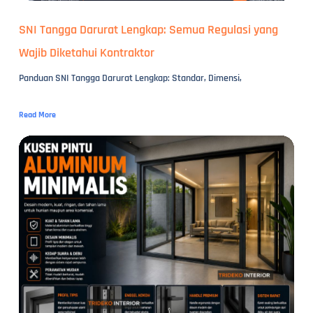
SNI Tangga Darurat Lengkap: Semua Regulasi yang
Wajib Diketahui Kontraktor
Panduan SNI Tangga Darurat Lengkap: Standar, Dimensi,
Read More