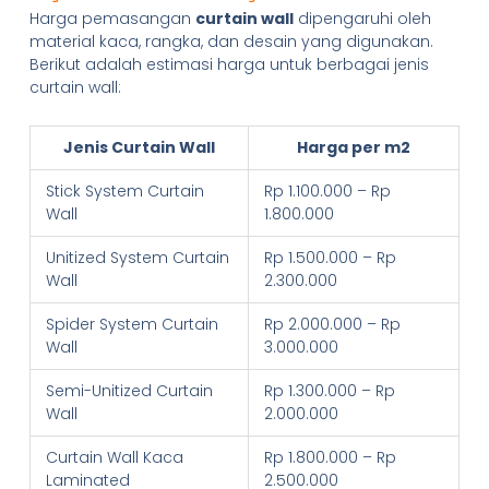
Harga pemasangan
curtain wall
dipengaruhi oleh
material kaca, rangka, dan desain yang digunakan.
Berikut adalah estimasi harga untuk berbagai jenis
curtain wall:
Jenis Curtain Wall
Harga per m2
Stick System Curtain
Rp 1.100.000 – Rp
Wall
1.800.000
Unitized System Curtain
Rp 1.500.000 – Rp
Wall
2.300.000
Spider System Curtain
Rp 2.000.000 – Rp
Wall
3.000.000
Semi-Unitized Curtain
Rp 1.300.000 – Rp
Wall
2.000.000
Curtain Wall Kaca
Rp 1.800.000 – Rp
Laminated
2.500.000