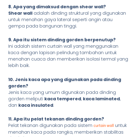
8. Apa yang dimaksud dengan shear wall?
Shear wall
adalah dinding struktural yang digunakan
untuk menahan gaya lateral seperti angin atau
gempa pada bangunan tinggi.
9. Apa itu sistem dinding gorden berpenutup?
Ini adalah sistem curtain wall yang menggunakan
kaca dengan lapisan pelindung tambahan untuk
menahan cuaca dan memberikan isolasi termal yang
lebih baik.
10. Jenis kaca apa yang digunakan pada dinding
gorden?
Jenis kaca yang umum digunakan pada dinding
gorden meliputi
kaca tempered
,
kaca laminated
,
dan
kaca insulated
.
11. Apa itu pelat tekanan dinding gorden?
Pelat tekanan digunakan pada sistem
untuk
curtain wall
menahan kaca pada rangka, memberikan stabilitas