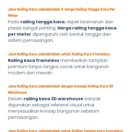
Jasa Railing Kaca Jabodetabek & Harga Railing Tangga Kaca Per
Meter
Pada
railing tangga kaca
, aspek keamanan dan
presisi sangat penting.
Harga railing tangga kaca
per meter
dipengaruhi oleh bentuk tangga dan
sistem pemasangan.
Jasa Railing Kaca Jabodetabek untuk Railing Kaca Frameless
Railing kaca frameless
memberikan tampilan
premium tanpa rangka, cocok untuk bangunan
modern dan mewah.
Jasa Railing Kaca Jabodetabek dengan Konsep Railing Kaca 3D
Warehouse
Desain
railing kaca 3D warehouse
banyak
digunakan sebagai referensi visual untuk
menyesuaikan konsep bangunan sebelum
pemasangan.
Jasa Railing Kaca Jabodetabek untuk Railing Tangga Kaca Frameless