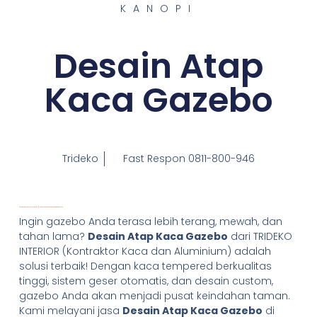
KANOPI
Desain Atap
Kaca Gazebo
Trideko
Fast Respon 0811-800-946
Desain Atap Kaca Gazebo – Sentuhan Modern Elegan untuk Area Bersantai di Rumah Anda
Ingin gazebo Anda terasa lebih terang, mewah, dan
tahan lama?
Desain Atap Kaca Gazebo
dari TRIDEKO
INTERIOR (Kontraktor Kaca dan Aluminium) adalah
solusi terbaik! Dengan kaca tempered berkualitas
tinggi, sistem geser otomatis, dan desain custom,
gazebo Anda akan menjadi pusat keindahan taman.
Kami melayani jasa
Desain Atap Kaca Gazebo
di