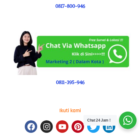
0817-800-946
0811-395-946
Ikuti kami
Chat 24 Jam !
Facebook
Instagram
Youtube
Pinterest
Twitter
Linkedin