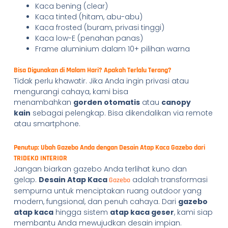
Kaca bening (clear)
Kaca tinted (hitam, abu-abu)
Kaca frosted (buram, privasi tinggi)
Kaca low-E (penahan panas)
Frame aluminium dalam 10+ pilihan warna
Bisa Digunakan di Malam Hari? Apakah Terlalu Terang?
Tidak perlu khawatir. Jika Anda ingin privasi atau
mengurangi cahaya, kami bisa
menambahkan
gorden otomatis
atau
canopy
kain
sebagai pelengkap. Bisa dikendalikan via remote
atau smartphone.
Penutup: Ubah Gazebo Anda dengan Desain Atap Kaca Gazebo dari
TRIDEKO INTERIOR
Jangan biarkan gazebo Anda terlihat kuno dan
gelap.
Desain Atap Kaca
adalah transformasi
Gazebo
sempurna untuk menciptakan ruang outdoor yang
modern, fungsional, dan penuh cahaya. Dari
gazebo
atap kaca
hingga sistem
atap kaca geser
, kami siap
membantu Anda mewujudkan desain impian.