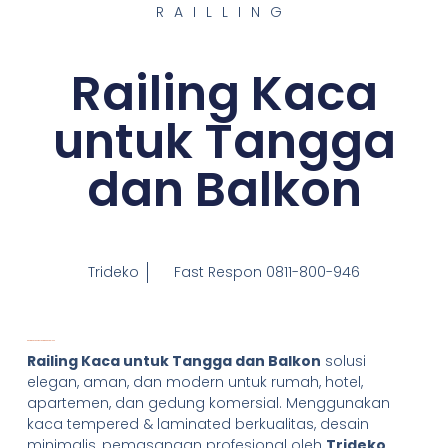
RAILLING
Railing Kaca
untuk Tangga
dan Balkon
Trideko
Fast Respon 0811-800-946
Railing Kaca untuk Tangga dan Balkon
Railing Kaca untuk Tangga dan Balkon
solusi
elegan, aman, dan modern untuk rumah, hotel,
apartemen, dan gedung komersial. Menggunakan
kaca tempered & laminated berkualitas, desain
minimalis, pemasangan profesional oleh
Trideko