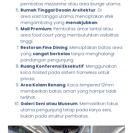
pembatas
mezzanine
atau area
lounge
utama.
Rumah Tinggal Desain Arsitektur
: Di
area
void
tangga utama, menciptakan efek
mengambang yang
menakjubkan
.
Mall Premium
: Pembatas antar lantai atau
area
food court
yang membutuhkan visibilitas
tinggi.
Restoran Fine Dining
: Menciptakan batas area
yang
sangat berkelas
tanpa menghalangi
pandangan pengunjung.
Ruang Konferensi Eksekutif
: Menggunakan
kaca
frosted
pada sistem
frameless
untuk
privasi.
Area Kolam Renang
: Kaca
tempered
12mm
memberikan batas aman yang hampir tidak
terlihat.
Galeri Seni atau Museum
: Memastikan fokus
utama pengunjung tetap pada karya seni,
bukan pada struktur pembatas.