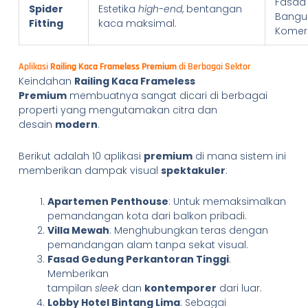
Fasad
Spider
Estetika
high-end
, bentangan
Bangu
Fitting
kaca maksimal.
Komers
Aplikasi
Railing Kaca Frameless Premium
di Berbagai Sektor
Keindahan
Railing Kaca Frameless
Premium
membuatnya sangat dicari di berbagai
properti yang mengutamakan citra dan
desain
modern
.
Berikut adalah 10 aplikasi
premium
di mana sistem ini
memberikan dampak visual
spektakuler
:
Apartemen Penthouse
: Untuk memaksimalkan
pemandangan kota dari balkon pribadi.
Villa Mewah
: Menghubungkan teras dengan
pemandangan alam tanpa sekat visual.
Fasad Gedung Perkantoran Tinggi
:
Memberikan
tampilan
sleek
dan
kontemporer
dari luar.
Lobby Hotel Bintang Lima
: Sebagai