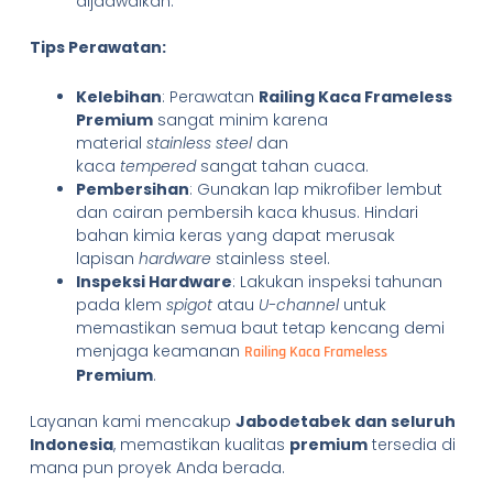
dijadwalkan.
Tips Perawatan:
Kelebihan
: Perawatan
Railing Kaca Frameless
Premium
sangat minim karena
material
stainless steel
dan
kaca
tempered
sangat tahan cuaca.
Pembersihan
: Gunakan lap mikrofiber lembut
dan cairan pembersih kaca khusus. Hindari
bahan kimia keras yang dapat merusak
lapisan
hardware
stainless steel.
Inspeksi Hardware
: Lakukan inspeksi tahunan
pada klem
spigot
atau
U-channel
untuk
memastikan semua baut tetap kencang demi
menjaga keamanan
Railing Kaca Frameless
Premium
.
Layanan kami mencakup
Jabodetabek dan seluruh
Indonesia
, memastikan kualitas
premium
tersedia di
mana pun proyek Anda berada.