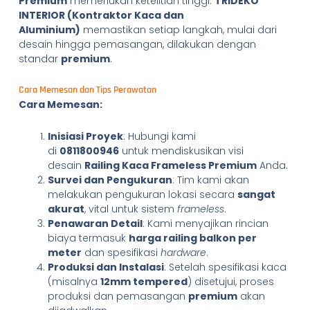
Premium
memerlukan ketelitian tinggi.
TRIDEKO
INTERIOR (Kontraktor Kaca dan
Aluminium)
memastikan setiap langkah, mulai dari
desain hingga pemasangan, dilakukan dengan
standar
premium
.
Cara Memesan dan Tips Perawatan
Cara Memesan:
Inisiasi Proyek
: Hubungi kami
di
0811800946
untuk mendiskusikan visi
desain
Railing Kaca Frameless Premium
Anda.
Survei dan Pengukuran
: Tim kami akan
melakukan pengukuran lokasi secara
sangat
akurat
, vital untuk sistem
frameless
.
Penawaran Detail
: Kami menyajikan rincian
biaya termasuk
harga railing balkon per
meter
dan spesifikasi
hardware
.
Produksi dan Instalasi
: Setelah spesifikasi kaca
(misalnya
12mm tempered
) disetujui, proses
produksi dan pemasangan
premium
akan