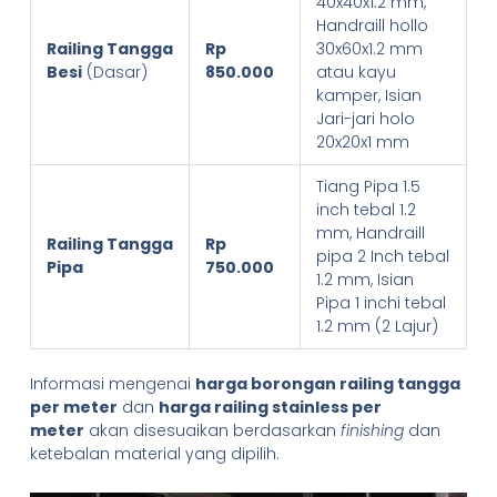
40x40x1.2 mm,
Handraill hollo
Railing Tangga
Rp
30x60x1.2 mm
Besi
(Dasar)
850.000
atau kayu
kamper, Isian
Jari-jari holo
20x20x1 mm
Tiang Pipa 1.5
inch tebal 1.2
mm, Handraill
Railing Tangga
Rp
pipa 2 Inch tebal
Pipa
750.000
1.2 mm, Isian
Pipa 1 inchi tebal
1.2 mm (2 Lajur)
Informasi mengenai
harga borongan railing tangga
per meter
dan
harga railing stainless per
meter
akan disesuaikan berdasarkan
finishing
dan
ketebalan material yang dipilih.