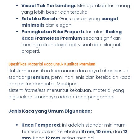
Visual Tak Tertandingi
: Menciptakan ilusi ruang
yang lebih besar dan terbuka.
Estetika Bersih
: Garis desain yang
sangat
minimalis
dan elegan.
Peningkatan Nilai Properti
: Instalasi
Railing
Kaca Frameless Premium
secara signifikan
meningkatkan daya tarik visual dan nilai jual
properti.
Spesifikasi Material Kaca untuk Kualitas
Premium
Untuk memastikan keamanan dan daya tahan sesuai
standar
premium
, pemilihan jenis dan ketebalan kaca
adalah fundamental. Meskipun
sistem
frameless
menuntut kekakuan, material yang
digunakan umumnya adalah kaca pengaman.
Jenis Kaca yang Umum Digunakan:
Kaca Tempered
: Ini adalah standar minimum.
Tersedia dalam ketebalan
8 mm
,
10 mm
, dan
12
mm
. Kaca
12 mm
sering menjadi