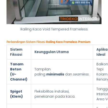
Railing Kaca Void Tempered Frameless
Perbandingan Sistem Fiksasi
Railing Kaca Frameless Premium
Sistem
Aplika
Keunggulan Utama
Fiksasi
Ideal
Tanam
Balkon
Beton
Tampilan
Tepi
(U-
paling
minimalis
dan
seamless
.
Kolam
Channel)
Renan
Tangg
Spigot
Fleksibilitas instalasi,
Interior
(Klem)
penekanan pada kaca.
Area V