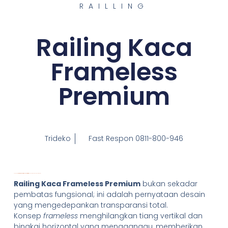
RAILLING
Railing Kaca
Frameless
Premium
Trideko
Fast Respon 0811-800-946
Mengapa
Railing Kaca Frameless Premium
Mendominasi Desain Kontemporer
Railing Kaca Frameless Premium
bukan sekadar
pembatas fungsional; ini adalah pernyataan desain
yang mengedepankan transparansi total.
Konsep
frameless
menghilangkan tiang vertikal dan
bingkai horizontal yang mengganggu, memberikan