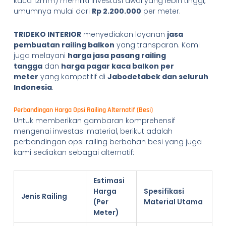
kaca 12mm) memiliki investasi awal yang lebih tinggi,
umumnya mulai dari
Rp 2.200.000
per meter.
TRIDEKO INTERIOR
menyediakan layanan
jasa
pembuatan railing balkon
yang transparan. Kami
juga melayani
harga jasa pasang railing
tangga
dan
harga pagar kaca balkon per
meter
yang kompetitif di
Jabodetabek dan seluruh
Indonesia
.
Perbandingan Harga Opsi Railing Alternatif (Besi)
Untuk memberikan gambaran komprehensif
mengenai investasi material, berikut adalah
perbandingan opsi railing berbahan besi yang juga
kami sediakan sebagai alternatif:
Estimasi
Harga
Spesifikasi
Jenis Railing
(Per
Material Utama
Meter)