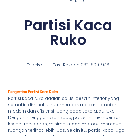
TRIDEKO
Partisi Kaca
Ruko
Trideko
Fast Respon 0811-800-946
Partisi Kaca Ruko: Solusi Modern dan Elegan untuk Ruang Usaha Anda
Pengertian Partisi Kaca Ruko
Partisi kaca ruko adalah solusi desain interior yang
semakin diminati untuk memaksimalkan tampilan
modern dan efisiensi ruang pada toko atau ruko.
Dengan menggunakan kaca, partisi ini memberikan
kesan transparan, minimalis, dan mampu membuat
ruangan terlihat lebih luas. Selain itu, partisi kaca juga