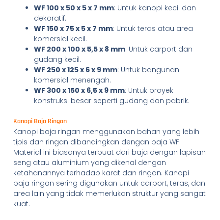
WF 100 x 50 x 5 x 7 mm
: Untuk kanopi kecil dan
dekoratif.
WF 150 x 75 x 5 x 7 mm
: Untuk teras atau area
komersial kecil.
WF 200 x 100 x 5,5 x 8 mm
: Untuk carport dan
gudang kecil.
WF 250 x 125 x 6 x 9 mm
: Untuk bangunan
komersial menengah.
WF 300 x 150 x 6,5 x 9 mm
: Untuk proyek
konstruksi besar seperti gudang dan pabrik.
Kanopi Baja Ringan
Kanopi baja ringan menggunakan bahan yang lebih
tipis dan ringan dibandingkan dengan baja WF.
Material ini biasanya terbuat dari baja dengan lapisan
seng atau aluminium yang dikenal dengan
ketahanannya terhadap karat dan ringan. Kanopi
baja ringan sering digunakan untuk carport, teras, dan
area lain yang tidak memerlukan struktur yang sangat
kuat.