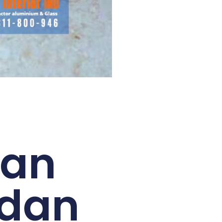
kan
 dan