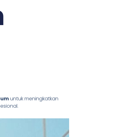
m
nium
untuk meningkatkan
esional.