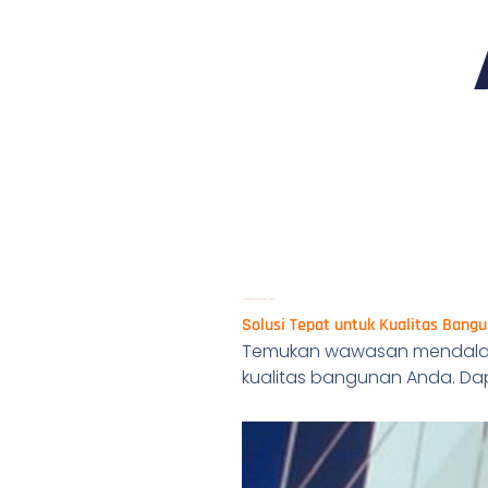
Jasa Perbaikan Sealant Kaca dan Aluminium
Solusi Tepat untuk Kualitas Bang
Temukan wawasan mendal
kualitas bangunan Anda. Dap