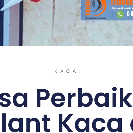
KACA
sa Perbai
lant Kaca