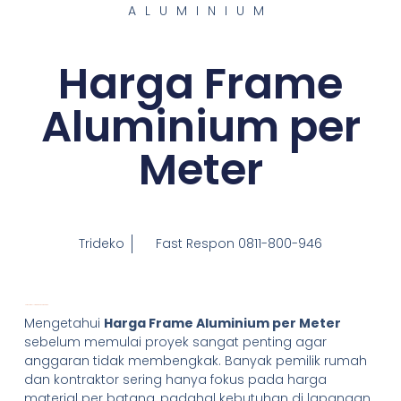
ALUMINIUM
Harga Frame
Aluminium per
Meter
Trideko
Fast Respon 0811-800-946
Harga Frame Aluminium per Meter Terbaru
Mengetahui
Harga Frame Aluminium per Meter
sebelum memulai proyek sangat penting agar
anggaran tidak membengkak. Banyak pemilik rumah
dan kontraktor sering hanya fokus pada harga
material per batang, padahal kebutuhan di lapangan