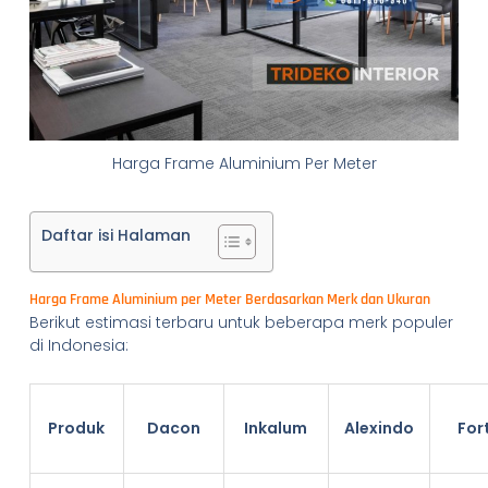
Harga Frame Aluminium Per Meter
Daftar isi Halaman
Harga Frame Aluminium per Meter Berdasarkan Merk dan Ukuran
Berikut estimasi terbaru untuk beberapa merk populer
di Indonesia:
Produk
Dacon
Inkalum
Alexindo
For