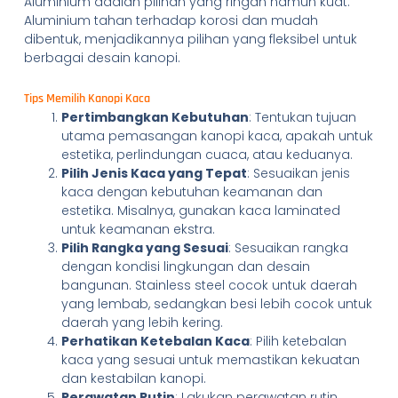
Aluminium adalah pilihan yang ringan namun kuat.
Aluminium tahan terhadap korosi dan mudah
dibentuk, menjadikannya pilihan yang fleksibel untuk
berbagai desain kanopi.
Tips Memilih Kanopi Kaca
Pertimbangkan Kebutuhan
: Tentukan tujuan
utama pemasangan kanopi kaca, apakah untuk
estetika, perlindungan cuaca, atau keduanya.
Pilih Jenis Kaca yang Tepat
: Sesuaikan jenis
kaca dengan kebutuhan keamanan dan
estetika. Misalnya, gunakan kaca laminated
untuk keamanan ekstra.
Pilih Rangka yang Sesuai
: Sesuaikan rangka
dengan kondisi lingkungan dan desain
bangunan. Stainless steel cocok untuk daerah
yang lembab, sedangkan besi lebih cocok untuk
daerah yang lebih kering.
Perhatikan Ketebalan Kaca
: Pilih ketebalan
kaca yang sesuai untuk memastikan kekuatan
dan kestabilan kanopi.
Perawatan Rutin
: Lakukan perawatan rutin