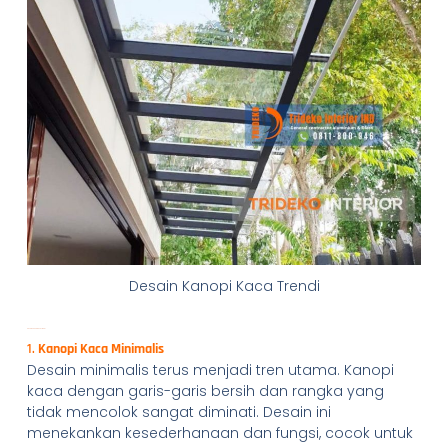
Desain Kanopi Kaca Trendi
Desain Kanopi Kaca Trendi
1.
Kanopi Kaca Minimalis
Desain minimalis terus menjadi tren utama. Kanopi
kaca dengan garis-garis bersih dan rangka yang
tidak mencolok sangat diminati. Desain ini
menekankan kesederhanaan dan fungsi, cocok untuk