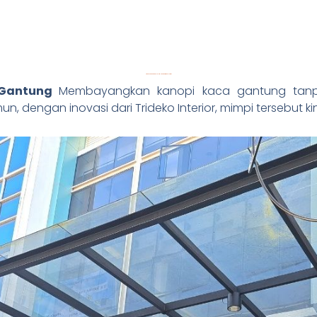
Atap Kaca Gantung: Solusi Modern dari Trideko Interior
 Gantung
Membayangkan kanopi kaca gantung tanp
n, dengan inovasi dari Trideko Interior, mimpi tersebut k