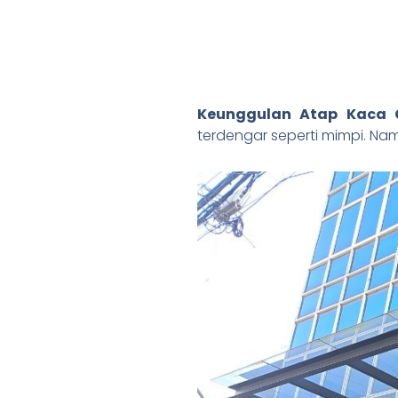
Keunggulan Atap Kaca
terdengar seperti mimpi. Namu