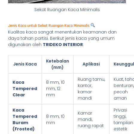
Sekat Ruangan Kaca Minimalis
Jenis Kaca untuk Sekat Ruangan Kaca Minimalis
Kualitas kaca sangat menentukan keamanan dan
daya tahan partisi. Berikut jenis kaca yang umum
digunakan oleh
TRIDEKO INTERIOR
:
Ketebalan
Jenis Kaca
Aplikasi
Keunggu
(mm)
Ruang tamu,
Kuat, tah
Kaca
8 mm, 10
kantor,
benturan,
Tempered
mm, 12
kamar
pecah
Clear
mm
mandi
aman
Kaca
Privasi
Kamar
Tempered
8 mm, 10
tinggi,
mandi,
Buram
mm
tampilan
ruang rapat
(Frosted)
estetik