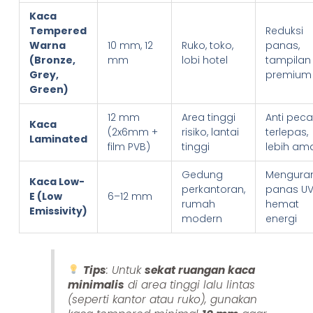
Kaca
Tempered
Reduksi
Warna
10 mm, 12
Ruko, toko,
panas,
(Bronze,
mm
lobi hotel
tampilan
Grey,
premium
Green)
12 mm
Area tinggi
Anti pec
Kaca
(2x6mm +
risiko, lantai
terlepas,
Laminated
film PVB)
tinggi
lebih am
Gedung
Mengura
Kaca Low-
perkantoran,
panas UV
E (Low
6–12 mm
rumah
hemat
Emissivity)
modern
energi
Tips
: Untuk
sekat ruangan kaca
minimalis
di area tinggi lalu lintas
(seperti kantor atau ruko), gunakan