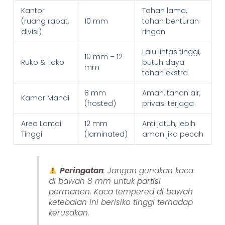
Kantor
Tahan lama,
(ruang rapat,
10 mm
tahan benturan
divisi)
ringan
Lalu lintas tinggi,
10 mm – 12
Ruko & Toko
butuh daya
mm
tahan ekstra
8 mm
Aman, tahan air,
Kamar Mandi
(frosted)
privasi terjaga
Area Lantai
12 mm
Anti jatuh, lebih
Tinggi
(laminated)
aman jika pecah
Peringatan
: Jangan gunakan kaca
di bawah 8 mm untuk partisi
permanen. Kaca tempered di bawah
ketebalan ini berisiko tinggi terhadap
kerusakan.