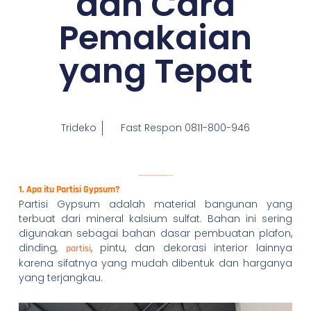
dan Cara
Pemakaian
yang Tepat
Trideko
Fast Respon 0811-800-946
Partisi Gypsum: Keunggulan, Kekurangan, dan Cara Pemakaian yang Tepat
1. Apa itu Partisi Gypsum?
Partisi Gypsum adalah material bangunan yang
terbuat dari mineral kalsium sulfat. Bahan ini sering
digunakan sebagai bahan dasar pembuatan plafon,
dinding,
, pintu, dan dekorasi interior lainnya
partisi
karena sifatnya yang mudah dibentuk dan harganya
yang terjangkau.