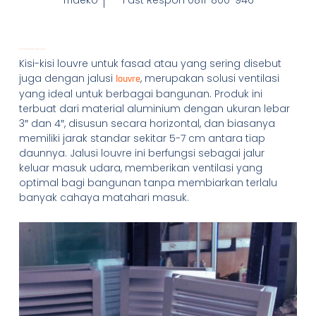
Trideko
Fast Respon 0811-800-946
Kisi-Kisi Louvre untuk Fasad: Tips, Harga, dan Kelebihan
Kisi-kisi louvre untuk fasad atau yang sering disebut
juga dengan jalusi
, merupakan solusi ventilasi
louvre
yang ideal untuk berbagai bangunan. Produk ini
terbuat dari material aluminium dengan ukuran lebar
3″ dan 4″, disusun secara horizontal, dan biasanya
memiliki jarak standar sekitar 5-7 cm antara tiap
daunnya. Jalusi louvre ini berfungsi sebagai jalur
keluar masuk udara, memberikan ventilasi yang
optimal bagi bangunan tanpa membiarkan terlalu
banyak cahaya matahari masuk.