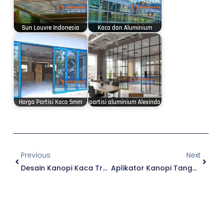
Sun Louvre Indonesia
Kaca dan Aluminium
Harga Partisi Kaca 5mm
partisi aluminium Alexindo
Prev
Next
Previous
Next
Desain Kanopi Kaca Trendi Teratas Untuk Tahun Ini
Aplikator Kanopi Tangerang