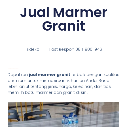
Jual Marmer
Granit
Trideko
Fast Respon 0811-800-946
Jual Marmer Granit: Pilihan Elegan untuk Hunian Modern
Dapatkan
jual marmer granit
terbaik dengan kualitas
premium untuk mempercantik hunian Anda. Baca
lebih lanjut tentang jenis, harga, kelebihan, dan tips
memilih batu marmer dan granit di sini.